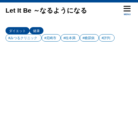
Let It Be ～なるようになる
MENU
ダイエット
健康
#みつるクリニック
#尼崎市
#柱本満
#糖尿病
#評判