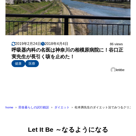
2019年2月24日
2018年4月4日
86 views
呼吸器内科の名医は神奈川の相模原病院に！谷口正
実先生が長引く咳を止めた！
健康
医療
letitbe
home
田舎暮らしの試行錯誤
ダイエット
柱本満先生のダイエット法でみつるクリニッ
Let It Be ～なるようになる