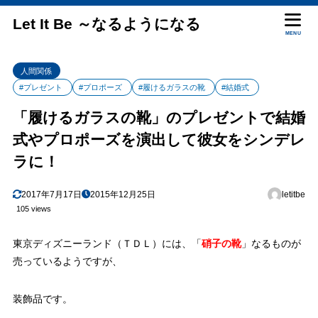
Let It Be ～なるようになる
MENU
人間関係
#プレゼント
#プロポーズ
#履けるガラスの靴
#結婚式
「履けるガラスの靴」のプレゼントで結婚
式やプロポーズを演出して彼女をシンデレ
ラに！
2017年7月17日
2015年12月25日
letitbe
105 views
東京ディズニーランド（ＴＤＬ）には、「
硝子の靴
」なるものが
売っているようですが、
装飾品です。