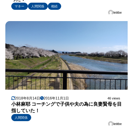
マネー
人間関係
相続
letitbe
2018年8月14日
2016年11月1日
46 views
小林麻耶 コーチングで子供や夫の為に良妻賢母を目
指していた！
人間関係
letitbe