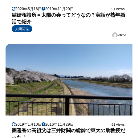
2020年5月16日
2019年11月20日
91 views
結婚相談所＝太陽の会ってどうなの？実話が熟年婚
活で紹介
人間関係
letitbe
2019年1月10日
2016年11月29日
61 views
團遥香の高祖父は三井財閥の総帥で東大の助教授だ
った！