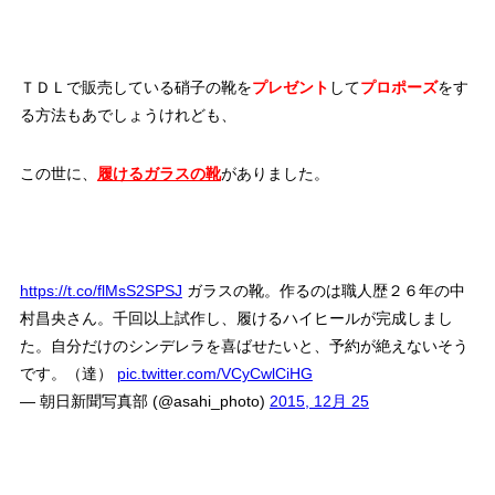
ＴＤＬで販売している硝子の靴を
プレゼント
して
プロポーズ
をす
る方法もあでしょうけれども、
この世に、
履けるガラスの靴
がありました。
https://t.co/flMsS2SPSJ
ガラスの靴。作るのは職人歴２６年の中
村昌央さん。千回以上試作し、履けるハイヒールが完成しまし
た。自分だけのシンデレラを喜ばせたいと、予約が絶えないそう
です。（達）
pic.twitter.com/VCyCwlCiHG
— 朝日新聞写真部 (@asahi_photo)
2015, 12月 25