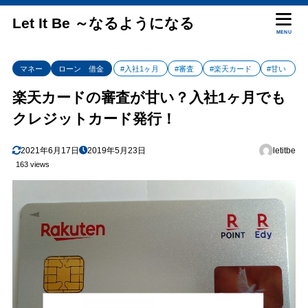
Let It Be ～なるようになる
MENU
マネー
ローン 借金
#入社1ヶ月
#審査
#楽天カード
#甘い
楽天カードの審査が甘い？入社1ヶ月でも
クレジットカード発行！
2021年6月17日
2019年5月23日
letitbe
163 views