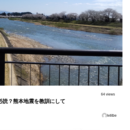
64 views
必読？熊本地震を教訓にして
letitbe