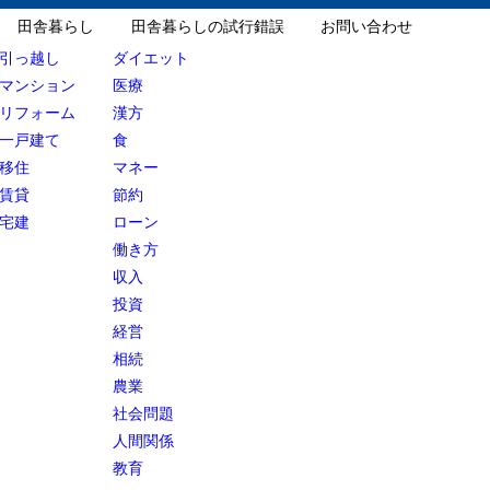
田舎暮らし
田舎暮らしの試行錯誤
お問い合わせ
引っ越し
ダイエット
マンション
医療
リフォーム
漢方
一戸建て
食
移住
マネー
賃貸
節約
宅建
ローン
働き方
収入
投資
経営
相続
農業
社会問題
人間関係
教育