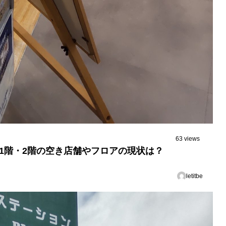
63 views
！1階・2階の空き店舗やフロアの現状は？
letitbe