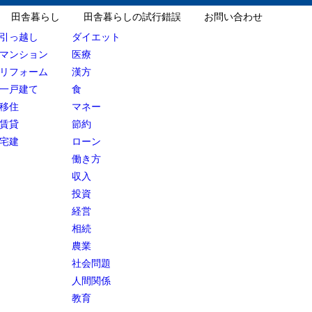
田舎暮らし
田舎暮らしの試行錯誤
お問い合わせ
引っ越し
ダイエット
マンション
医療
リフォーム
漢方
一戸建て
食
移住
マネー
賃貸
節約
宅建
ローン
働き方
収入
投資
経営
相続
農業
社会問題
人間関係
教育