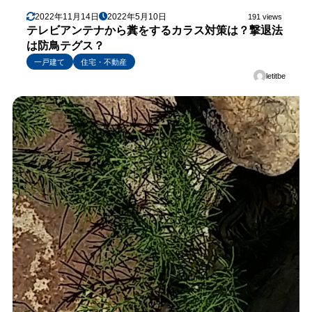
2022年11月14日
2022年5月10日
191 views
テレビアンテナから糞をするカラス対策は？撃退法
は防鳥テグス？
一戸建て
住宅・不動産
letitbe