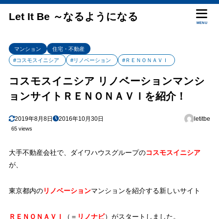
Let It Be ～なるようになる
MENU
マンション
住宅・不動産
#コスモスイニシア
#リノベーション
#ＲＥＮＯＮＡＶＩ
コスモスイニシア リノベーションマンシ
ョンサイトＲＥＮＯＮＡＶＩを紹介！
2019年8月8日
2016年10月30日
letitbe
65 views
大手不動産会社で、ダイワハウスグループの
コスモスイニシア
が、
東京都内の
リノベーション
マンションを紹介する新しいサイト
ＲＥＮＯＮＡＶＩ
（＝
リノナビ
）がスタートしました。