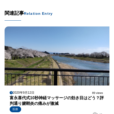
関連記事
Relation Entry
2020年9月12日
89 views
富永喜代式10秒神経マッサージの効き目はどう？評
判通り腱鞘炎の痛みが激減
医療