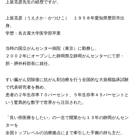
上坂克彦先生の経歴ですが、
上坂克彦（うえさか・かつひこ） １９５８年愛知県豊田市出
身。
学歴：名古屋大学医学部卒業
当時の国立がんセンター病院（東京）に勤務し、
２００２年にオープンした静岡県立静岡がんセンターにて肝・
胆・膵外科部長に就任。
すい臓がん切除後に抗がん剤治療を行う全国的な大規模臨床試験
で代表研究者を務め、
患者の２年生存率７０パーセント、５年生存率４５パーセントと
いう驚異的な数字で世界から注目された。
「良い癌医療をしたい」の一念で開業から１３年の静岡がんセン
ターを
全国トップレベルの治療拠点にまで牽引した手腕の持ち主だ。