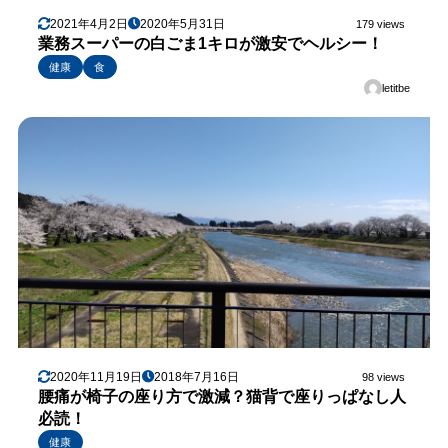
2021年4月2日
2020年5月31日
179 views
業務スーパーの白ごま1キロが激安でヘルシー！
健康
食
letitbe
2020年11月19日
2018年7月16日
98 views
腰痛が椅子の座り方で激減？猫背で座りっぱなし人
必読！
健康