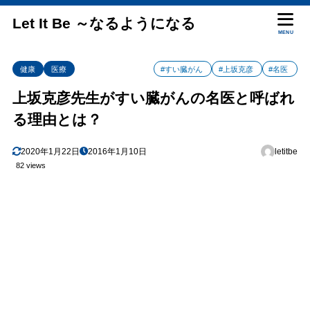
Let It Be ～なるようになる
MENU
健康
医療
#すい臓がん
#上坂克彦
#名医
上坂克彦先生がすい臓がんの名医と呼ばれ
る理由とは？
2020年1月22日
2016年1月10日
letitbe
82 views