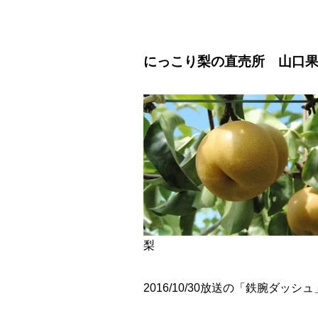
にっこり梨の直売所 山口
梨
2016/10/30放送の「鉄腕ダッシ