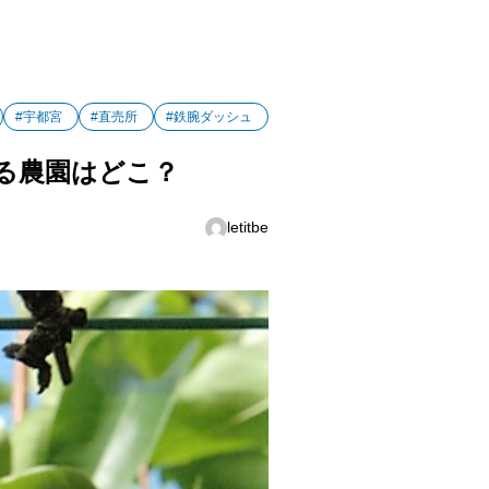
#宇都宮
#直売所
#鉄腕ダッシュ
る農園はどこ？
letitbe