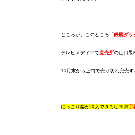
ところが、このところ「
鉄腕ダッ
テレビメディアで
直売所
の山口果
10月末から上旬で売り切れ完売
にっこり梨が購入できる栃木県
宇