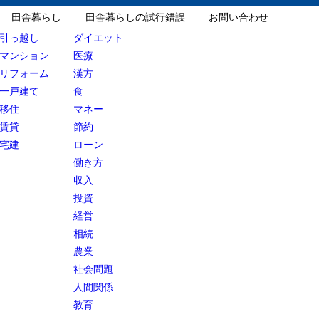
田舎暮らし
田舎暮らしの試行錯誤
お問い合わせ
引っ越し
ダイエット
マンション
医療
リフォーム
漢方
一戸建て
食
移住
マネー
賃貸
節約
宅建
ローン
働き方
収入
投資
経営
相続
農業
社会問題
人間関係
教育