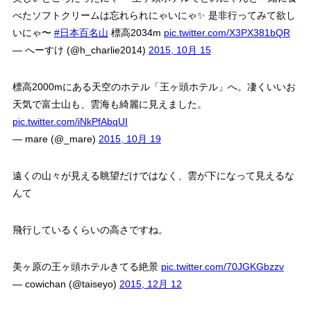
べたソフトクリームは忘れられにゃいにゃ✨ 是非行ってみて欲し
いにゃ〜
#日本百名山
標高2034m
pic.twitter.com/X3PX381bQR
— へーすけ (@h_charlie2014)
2015, 10月 15
標高2000mにある天空のホテル「王ヶ頭ホテル」へ。凄くいいお
天気で富士山も、雲海も綺麗に見えました。
pic.twitter.com/iNkPfAbqUI
— mare (@_mare)
2015, 10月 19
遠くの山々が見える眺望だけではなく、雲が下になって見えるな
んて
飛行しているくらいの高さですね。
美ヶ原の王ヶ頭ホテルきてる絶景
pic.twitter.com/70JGKGbzzv
— cowichan (@taiseyo)
2015, 12月 12