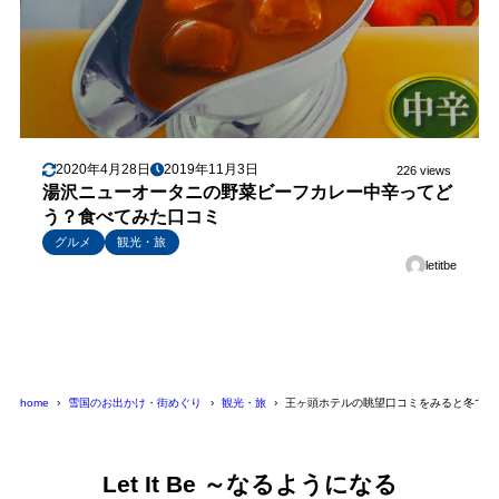
2020年4月28日
2019年11月3日
226 views
湯沢ニューオータニの野菜ビーフカレー中辛ってど
う？食べてみた口コミ
グルメ
観光・旅
letitbe
home
雪国のお出かけ・街めぐり
観光・旅
王ヶ頭ホテルの眺望口コミをみると冬でも
Let It Be ～なるようになる