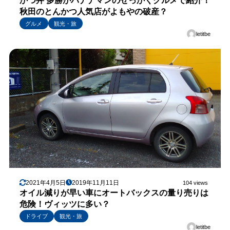
かつ丼 多勝がバナナマンのせっかくグルメで紹介！
秋田のとんかつ人気店がよもやの破産？
グルメ
観光・旅
letitbe
2021年4月5日
2019年11月11日
104 views
オイル減りが早い車にオートバックスの量り売りは
危険！ヴィッツに多い？
ドライブ
観光・旅
letitbe