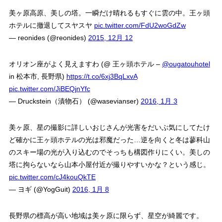
美ヶ原高原、美しの塔。一瞬だけ晴れるもすぐに雲の中。王ヶ頭
ホテルに撤退してスヤスヤ
pic.twitter.com/FdU2woGdZw
— reonides (@reonides)
2015, 12月 12
オリオン座がよく見えますわ (@ 王ヶ頭ホテル –
@ougatouhotel
in 松本市, 長野県)
https://t.co/6xj3BqLxvA
pic.twitter.com/JiBEQjnYfc
— Druckstein（漬物石） (@wasevianser)
2016, 1月 3
美ヶ原、星の撮影に詳しいおじさんが光害をだいぶ気にしてたけ
ど確かに王ヶ頭ホテルの光は邪魔だった…逆を向くと冬は蓼科山
のスキー場の光が入り込むのでそっちも構図作りにくい。美しの
塔に拘らないなら山本小屋付近が撮りやすいかな？という感じ。
pic.twitter.com/cJ4kouQkTE
— ヨギ (@YogGuit)
2016, 1月 8
長野県の標高が高い地域は美ヶ原に限らず、星空が綺麗です。