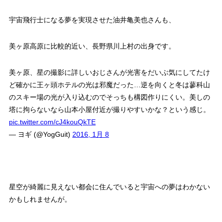
宇宙飛行士になる夢を実現させた油井亀美也さんも、
美ヶ原高原に比較的近い、長野県川上村の出身です。
美ヶ原、星の撮影に詳しいおじさんが光害をだいぶ気にしてたけ
ど確かに王ヶ頭ホテルの光は邪魔だった…逆を向くと冬は蓼科山
のスキー場の光が入り込むのでそっちも構図作りにくい。美しの
塔に拘らないなら山本小屋付近が撮りやすいかな？という感じ。
pic.twitter.com/cJ4kouQkTE
— ヨギ (@YogGuit)
2016, 1月 8
星空が綺麗に見えない都会に住んでいると宇宙への夢はわかない
かもしれませんが。