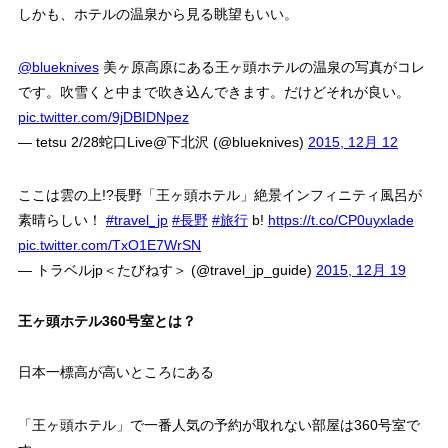
しかも、ホテルの温泉から見る眺望もいい。
@blueknives
美ヶ原高原にある王ヶ頭ホテルの温泉の写真がコレ
です。吹雪くと中まで吹き込んできます。だけどそれが良い。
pic.twitter.com/9jDBIDNpez
— tetsu 2/28蛇口Live@下北沢 (@blueknives)
2015, 12月 12
ここは雲の上!?長野「王ヶ頭ホテル」絶景インフィニティ風呂が
素晴らしい！
#travel_jp
#長野
#旅行
b!
https://t.co/CP0uyxlade
pic.twitter.com/TxO1E7WrSN
— トラベルjp＜たびねす＞ (@travel_jp_guide)
2015, 12月 19
王ヶ頭ホテル360号室とは？
日本一標高が高いところにある
「王ヶ頭ホテル」で一番人気の予約が取れない部屋は360号室で