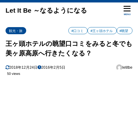
Let It Be ～なるようになる
MENU
観光・旅
#口コミ
#王ヶ頭ホテル
#眺望
王ヶ頭ホテルの眺望口コミをみると冬でも
美ヶ原高原へ行きたくなる？
2018年12月24日
2016年2月5日
letitbe
50 views