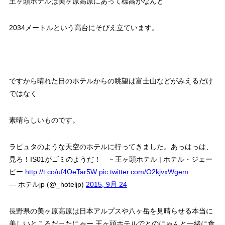
王ヶ頭ホテルは美ヶ原高原にあって標高がなんと
2034メートルという高台にそびえ立ています。
ですから晴れた日のホテルからの眺望は富士山などがみえるだけ
ではなく
素晴らしいものです。
ラピュタのような天空のホテルに行ってきました。あっはっは、
見ろ！IS01がゴミのようだ！ －王ヶ頭ホテル | ホテル・ジェー
ピー
http://t.co/uf4OeTar5W
pic.twitter.com/O2kjvxWgem
— ホテルjp (@_hoteljp)
2015, 9月 24
長野県の美ヶ原高原は日本アルプスや八ヶ岳を見晴らせる本当に
美しいところだったにゃー 王ヶ頭ホテルでとのにゃんと一緒に食