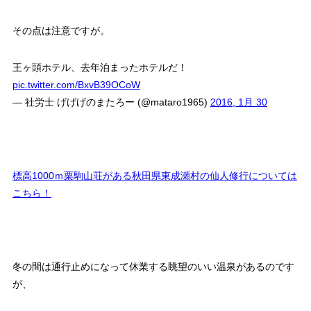
その点は注意ですが。
王ヶ頭ホテル、去年泊まったホテルだ！
pic.twitter.com/BxvB39OCoW
— 社労士 げげげのまたろー (@mataro1965)
2016, 1月 30
標高1000ｍ栗駒山荘がある秋田県東成瀬村の仙人修行については
こちら！
冬の間は通行止めになって休業する眺望のいい温泉があるのです
が、