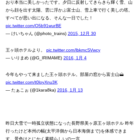
おり本当に美しかったです。夕日に反射してきらきら輝く雪、山
から顔を出す太陽、雲に浮かぶ富士山、雪上車で行く美しの塔。
すべてが思い出になる、そんな一日でした！
pic.twitter.com/O5b91wurBE
— けいちゃん (@photo_trains)
2015, 12月 30
王ヶ頭ホテルより。
pic.twitter.com/lbkmcSVwcy
— いりまめ (@G_IRIMAME)
2016, 1月 4
今年もやって来ました王ヶ頭ホテル。部屋の窓から富士山🗻
pic.twitter.com/t0loyXnu3K
— たぁこぉ (@1kara8ka)
2016, 1月 13
昨日大雪で一時孤立状態になった長野県美ヶ原王ヶ頭ホテル 昨年
行ったけど本州の幅(太平洋側から日本海側まで)を体感できま
す。景色はとにかく素晴らしいの一言