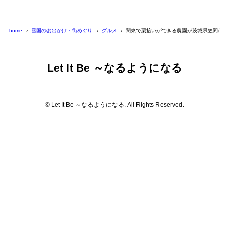
home
雪国のお出かけ・街めぐり
グルメ
関東で栗拾いができる農園が茨城県笠間市に
Let It Be ～なるようになる
© Let It Be ～なるようになる. All Rights Reserved.