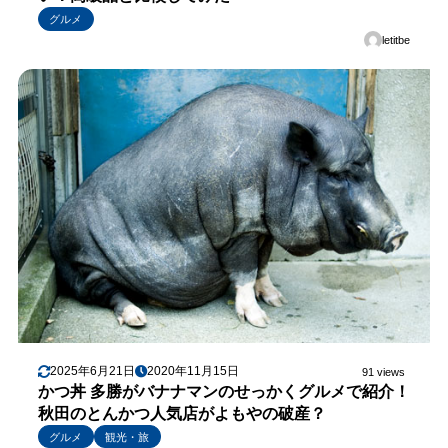
グルメ
letitbe
2025年6月21日
2020年11月15日
91 views
かつ丼 多勝がバナナマンのせっかくグルメで紹介！
秋田のとんかつ人気店がよもやの破産？
グルメ
観光・旅