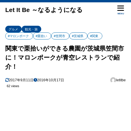
Let It Be ～なるようになる
MENU
グルメ
観光・旅
#マロンポーク
#栗拾い
#笠間市
#茨城県
#関東
関東で栗拾いができる農園が茨城県笠間市
に！マロンポークが青空レストランで紹
介！
2017年9月11日
2016年10月17日
letitbe
62 views