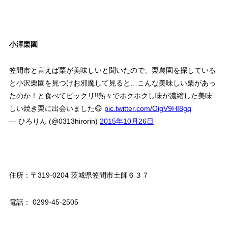
小澤栗園
笠間市と言えば栗が美味しいと聞いたので、栗農園を探している
と小沢栗園を見つけお邪魔して見ると…こんな美味しい栗があっ
たのか！と食べてビックリ‼︎熱々でホクホクし味が濃縮した美味
しい焼き栗に出会いました😋
pic.twitter.com/OigV9HI8gq
— ひろりん (@0313hirorin)
2015年10月26日
住所：〒319-0204 茨城県笠間市土師６３７
電話： 0299-45-2505