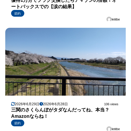
優待1万分でプラグ交換したらアマゾンの倍額！オ
ートバックスでの【涙の結果】
節約
letitbe
2026年6月29日
2026年6月28日
106 views
三関のさくらんぼがタダなんだってね、本当？
Amazonならね！
節約
letitbe