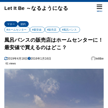
Let It Be ～なるようになる
MENU
マネー
節約
#ホームセンター
#最安値
#販売店
#風呂バンス
風呂バンスの販売店はホームセンターに！
最安値で買えるのはどこ？
2019年4月18日
2016年1月16日
letitbe
61 views