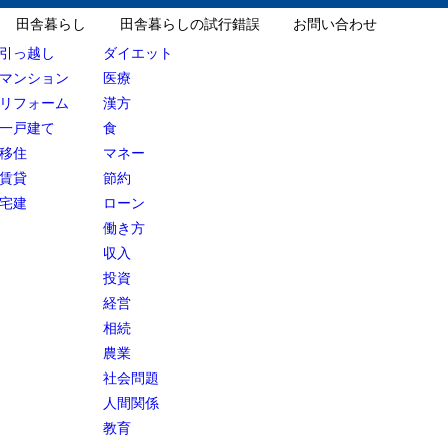
田舎暮らし
田舎暮らしの試行錯誤
お問い合わせ
引っ越し
ダイエット
マンション
医療
リフォーム
漢方
一戸建て
食
移住
マネー
賃貸
節約
宅建
ローン
働き方
収入
投資
経営
相続
農業
社会問題
人間関係
教育