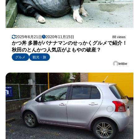
2025年6月21日
2020年11月15日
88 views
かつ丼 多勝がバナナマンのせっかくグルメで紹介！
秋田のとんかつ人気店がよもやの破産？
グルメ
観光・旅
letitbe