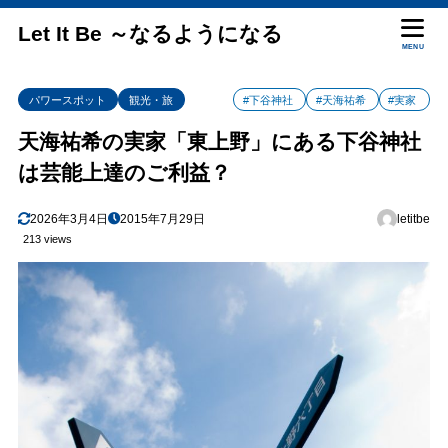
Let It Be ～なるようになる
MENU
パワースポット
観光・旅
#下谷神社
#天海祐希
#実家
天海祐希の実家「東上野」にある下谷神社
は芸能上達のご利益？
2026年3月4日
2015年7月29日
letitbe
213 views