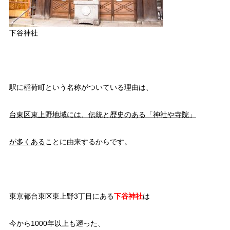
下谷神社
駅に稲荷町という名称がついている理由は、
台東区東上野地域には、
伝統と歴史のある「神社や寺院」
が多くある
ことに由来するからです。
東京都台東区東上野3丁目にある
下谷神社
は
今から1000年以上も遡った、