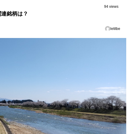
94 views
関連銘柄は？
letitbe