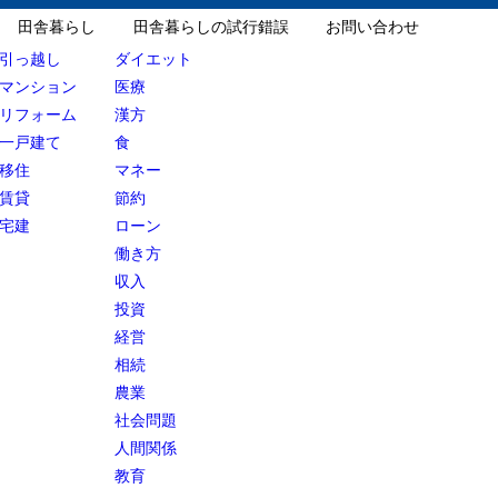
田舎暮らし
田舎暮らしの試行錯誤
お問い合わせ
引っ越し
ダイエット
マンション
医療
リフォーム
漢方
一戸建て
食
移住
マネー
賃貸
節約
宅建
ローン
働き方
収入
投資
経営
相続
農業
社会問題
人間関係
教育