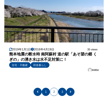
2019年1月1日
2016年4月19日
35 views
熊本地震の断水時 南阿蘇村 道の駅「あそ望の郷 く
ぎの」の湧き水は水不足対策に！
住宅・不動産
田舎暮らし
letitbe
1
2
3