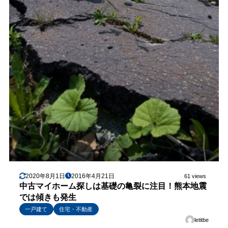
2020年8月1日
2016年4月21日
61 views
中古マイホーム探しは基礎の亀裂に注目！熊本地震
では傾きも発生
一戸建て
住宅・不動産
letitbe