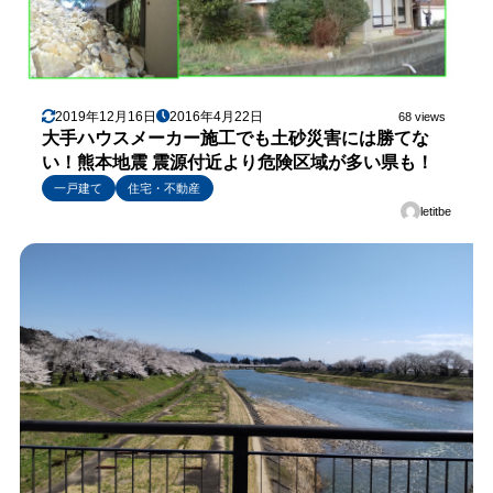
2019年12月16日
2016年4月22日
68 views
大手ハウスメーカー施工でも土砂災害には勝てな
い！熊本地震 震源付近より危険区域が多い県も！
一戸建て
住宅・不動産
letitbe