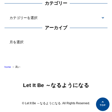
カテゴリー
カ
テ
アーカイブ
ゴ
ア
リ
ー
ー
カ
イ
ブ
home
高い
Let It Be ～なるようになる
© Let It Be ～なるようになる. All Rights Reserved.