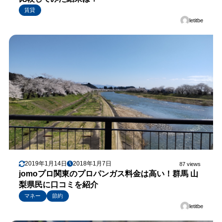
賃貸
letitbe
2019年1月14日
2018年1月7日
87 views
jomoプロ関東のプロパンガス料金は高い！群馬 山
梨県民に口コミを紹介
マネー
節約
letitbe