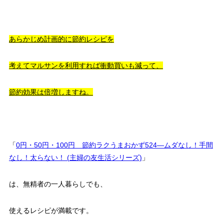
あらかじめ計画的に節約レシピを
考えてマルサンを利用すれば衝動買いも減って、
節約効果は倍増しますね。
「
0円・50円・100円 節約ラクうまおかず524―ムダなし！手間
なし！太らない！ (主婦の友生活シリーズ)
」
は、無精者の一人暮らしでも、
使えるレシピが満載です。