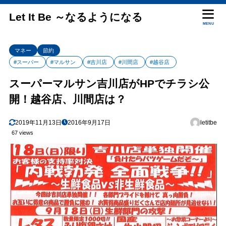
Let It Be ～なるようになる
MENU
マネー
節約
#スーパー
#マルサン
#吉川店
#川間店
#越谷店
スーパーマルサン吉川店がHPでチラシ公
開！越谷店、川間店は？
2019年11月13日
2016年9月17日
letitbe
67 views