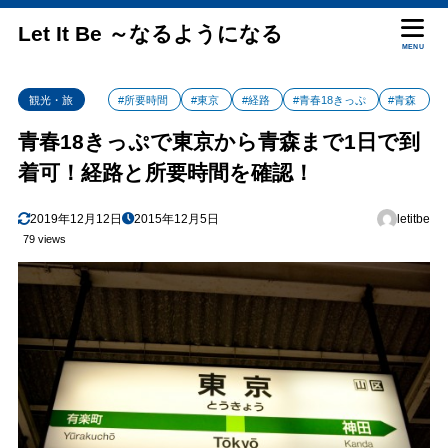
Let It Be ～なるようになる
MENU
観光・旅
#所要時間
#東京
#経路
#青春18きっぷ
#青森
青春18きっぷで東京から青森まで1日で到
着可！経路と所要時間を確認！
2019年12月12日
2015年12月5日
letitbe
79 views