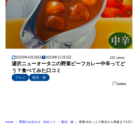
2020年4月28日
2019年11月3日
232 views
湯沢ニューオータニの野菜ビーフカレー中辛ってど
う？食べてみた口コミ
グルメ
観光・旅
letitbe
home
雪国のお出かけ・街めぐり
観光・旅
青春18きっぷで東京から青森まで1日で