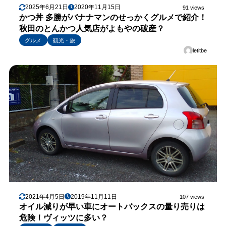
2025年6月21日
2020年11月15日
91 views
かつ丼 多勝がバナナマンのせっかくグルメで紹介！
秋田のとんかつ人気店がよもやの破産？
グルメ
観光・旅
letitbe
2021年4月5日
2019年11月11日
107 views
オイル減りが早い車にオートバックスの量り売りは
危険！ヴィッツに多い？