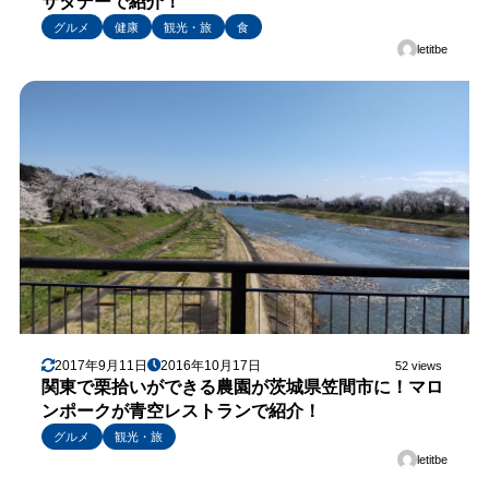
サタデーで紹介！
グルメ
健康
観光・旅
食
letitbe
2017年9月11日
2016年10月17日
52 views
関東で栗拾いができる農園が茨城県笠間市に！マロ
ンポークが青空レストランで紹介！
グルメ
観光・旅
letitbe