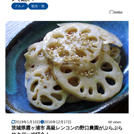
グルメ
観光・旅
letitbe
2019年1月10日
2016年12月17日
68 views
茨城県霞ヶ浦市 高級レンコンの野口農園がぶらぶら