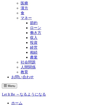
医療
漢方
食
マネー
節約
ローン
働き方
収入
投資
経営
相続
農業
社会問題
人間関係
教育
お問い合わせ
Menu
Let It Be ～なるようになる
ホーム