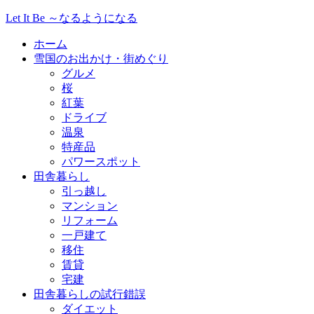
Let It Be ～なるようになる
ホーム
雪国のお出かけ・街めぐり
グルメ
桜
紅葉
ドライブ
温泉
特産品
パワースポット
田舎暮らし
引っ越し
マンション
リフォーム
一戸建て
移住
賃貸
宅建
田舎暮らしの試行錯誤
ダイエット