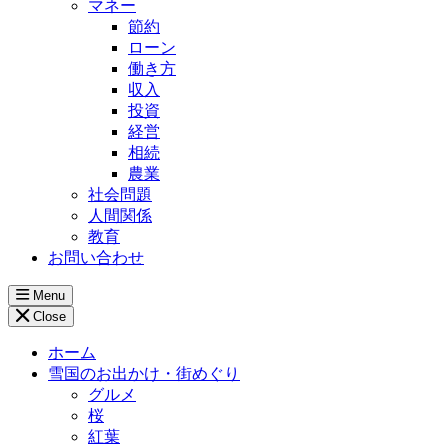
マネー
節約
ローン
働き方
収入
投資
経営
相続
農業
社会問題
人間関係
教育
お問い合わせ
Menu
Close
ホーム
雪国のお出かけ・街めぐり
グルメ
桜
紅葉