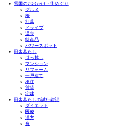
雪国のお出かけ・街めぐり
グルメ
桜
紅葉
ドライブ
温泉
特産品
パワースポット
田舎暮らし
引っ越し
マンション
リフォーム
一戸建て
移住
賃貸
宅建
田舎暮らしの試行錯誤
ダイエット
医療
漢方
食