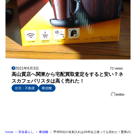
2021年6月3日
72 views
高山質店へ関東から宅配買取査定をすると安い？ネ
スカフェバリスタは高く売れた！
住宅・不動産
断捨離
letitbe
home
田舎暮らし
断捨離
甲州印伝の名刺入れは30年以上使っても売れた！驚異の耐