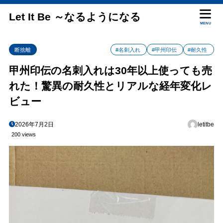
Let It Be ～なるようになる
MENU
断捨離
#名刺入れ
#甲州印伝
#耐久性
甲州印伝の名刺入れは30年以上使っても売
れた！驚異の耐久性とリアルな経年変化レ
ビュー
2026年7月2日
letitbe
200 views