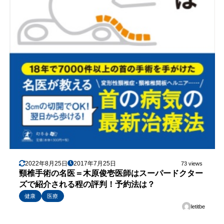
2022年8月25日
2017年7月25日
73 views
頸椎手術の名医＝木原俊壱医師はスーパードクター
ズで紹介される程の評判！予約法は？
健康
医療
letitbe