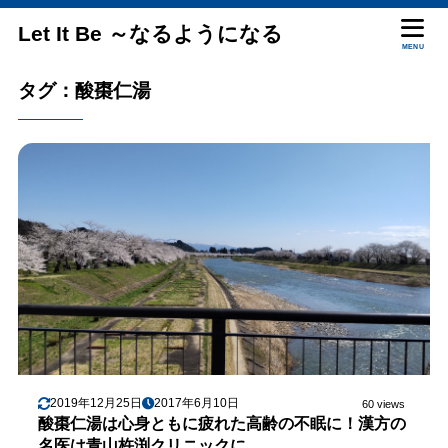
Let It Be ～なるようになる
MENU
タグ：酸棗仁湯
2019年12月25日
2017年6月10日
60 views
酸棗仁湯は心身ともに疲れた高齢の不眠に！漢方の
名医は青山杵渕クリニックに