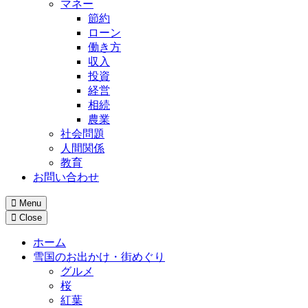
マネー
節約
ローン
働き方
収入
投資
経営
相続
農業
社会問題
人間関係
教育
お問い合わせ
Menu
Close
ホーム
雪国のお出かけ・街めぐり
グルメ
桜
紅葉