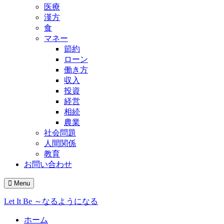
医療
漢方
食
マネー
節約
ローン
働き方
収入
投資
経営
相続
農業
社会問題
人間関係
教育
お問い合わせ
Menu
Let It Be ～なるようになる
ホーム