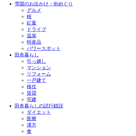
雪国のお出かけ・街めぐり
グルメ
桜
紅葉
ドライブ
温泉
特産品
パワースポット
田舎暮らし
引っ越し
マンション
リフォーム
一戸建て
移住
賃貸
宅建
田舎暮らしの試行錯誤
ダイエット
医療
漢方
食