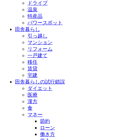
ドライブ
温泉
特産品
パワースポット
田舎暮らし
引っ越し
マンション
リフォーム
一戸建て
移住
賃貸
宅建
田舎暮らしの試行錯誤
ダイエット
医療
漢方
食
マネー
節約
ローン
働き方