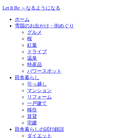
Let It Be ～なるようになる
ホーム
雪国のお出かけ・街めぐり
グルメ
桜
紅葉
ドライブ
温泉
特産品
パワースポット
田舎暮らし
引っ越し
マンション
リフォーム
一戸建て
移住
賃貸
宅建
田舎暮らしの試行錯誤
ダイエット