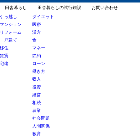
田舎暮らし
田舎暮らしの試行錯誤
お問い合わせ
引っ越し
ダイエット
マンション
医療
リフォーム
漢方
一戸建て
食
移住
マネー
賃貸
節約
宅建
ローン
働き方
収入
投資
経営
相続
農業
社会問題
人間関係
教育