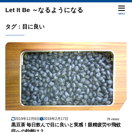
Let It Be ～なるようになる
MENU
タグ：目に良い
2019年12月6日
2018年2月17日
78 views
黒豆茶 毎日飲んで目に良いと実感！眼精疲労や飛蚊
症への効能は？