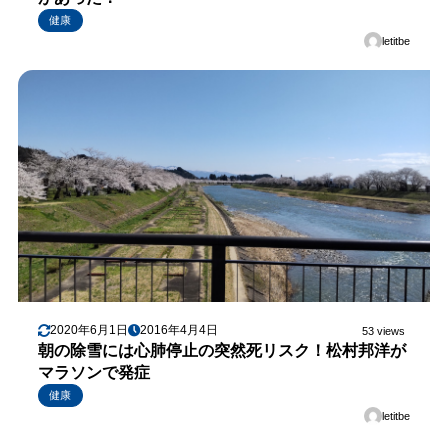
健康
letitbe
2020年6月1日
2016年4月4日
53 views
朝の除雪には心肺停止の突然死リスク！松村邦洋が
マラソンで発症
健康
letitbe