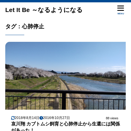
Let It Be ～なるようになる
MENU
タグ：心肺停止
2018年8月14日
2016年10月27日
88 views
哀川翔 カブトムシ飼育と心肺停止から生還には関係
があった！