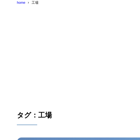
home
工場
タグ：工場