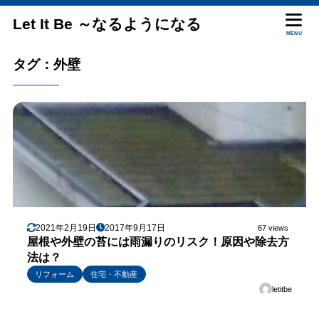
Let It Be ～なるようになる
MENU
タグ：外壁
2021年2月19日
2017年9月17日
67 views
屋根や外壁の苔には雨漏りのリスク！原因や除去方
法は？
リフォーム
住宅・不動産
letitbe