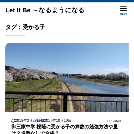
Let It Be ～なるようになる
MENU
タグ：受かる子
2018年3月28日
2017年10月10日
117 views
御三家中学 桜蔭に受かる子の算数の勉強方法や量
は？通塾なしで合格？