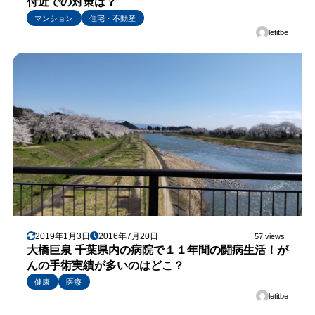
付近での対策は？
マンション
住宅・不動産
letitbe
2019年1月3日
2016年7月20日
57 views
大橋巨泉 千葉県内の病院で１１年間の闘病生活！が
んの手術実績が多いのはどこ？
健康
医療
letitbe