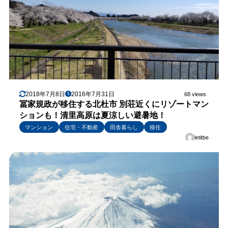
2018年7月8日
2016年7月31日
68 views
冨家規政が移住する北杜市 別荘近くにリゾートマン
ションも！清里高原は夏涼しい避暑地！
マンション
住宅・不動産
田舎暮らし
移住
letitbe