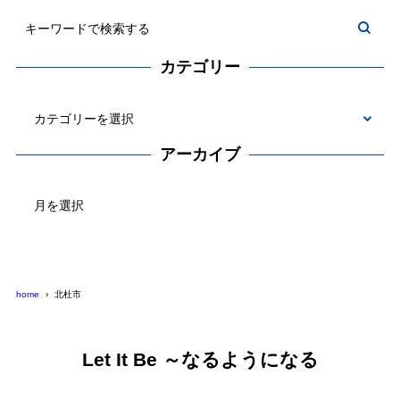
カテゴリー
カ
テ
アーカイブ
ゴ
ア
リ
ー
ー
カ
イ
ブ
home
北杜市
Let It Be ～なるようになる