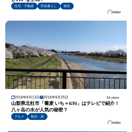
住宅・不動産
田舎暮らし
移住
letitbe
2018年8月13日
2016年9月25日
54 views
山梨県北杜市「蕎麦 いち＝ichi」はテレビで紹介！
八ヶ岳の水が人気の秘密？
グルメ
観光・旅
letitbe