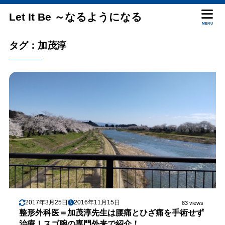
Let It Be ～なるようになる
MENU
タグ：加茂淳
2017年3月25日
2016年11月15日
83 views
整形外科医＝加茂淳先生は腰痛とひざ痛を手術せず
治療！スゴ腕の専門外来で紹介！