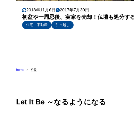
2018年11月6日
2017年7月30日
初盆や一周忌後、実家を売却！仏壇も処分す
住宅・不動産
引っ越し
home
初盆
Let It Be ～なるようになる