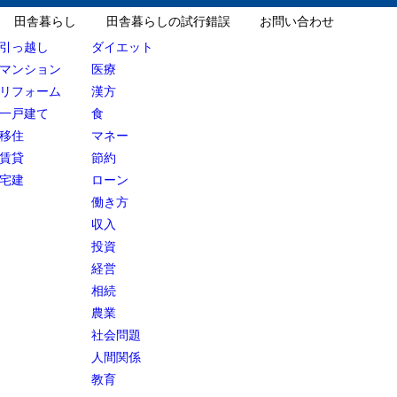
田舎暮らし
田舎暮らしの試行錯誤
お問い合わせ
引っ越し
ダイエット
マンション
医療
リフォーム
漢方
一戸建て
食
移住
マネー
賃貸
節約
宅建
ローン
働き方
収入
投資
経営
相続
農業
社会問題
人間関係
教育