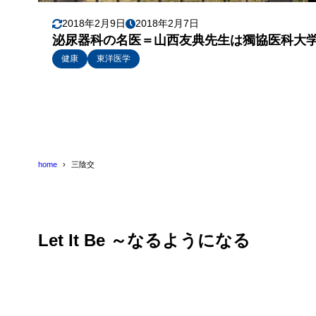
2018年2月9日
2018年2月7日
泌尿器科の名医＝山西友典先生は獨協医科大
健康
東洋医学
home
三陰交
Let It Be ～なるようになる