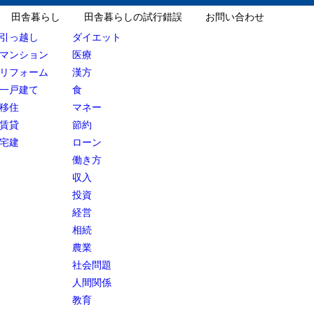
田舎暮らし
田舎暮らしの試行錯誤
お問い合わせ
引っ越し
ダイエット
マンション
医療
リフォーム
漢方
一戸建て
食
移住
マネー
賃貸
節約
宅建
ローン
働き方
収入
投資
経営
相続
農業
社会問題
人間関係
教育