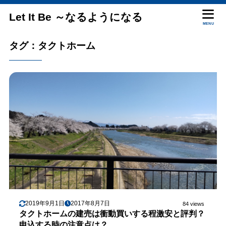
Let It Be ～なるようになる
MENU
タグ：タクトホーム
2019年9月1日
2017年8月7日
84 views
タクトホームの建売は衝動買いする程激安と評判？
申込する時の注意点は？