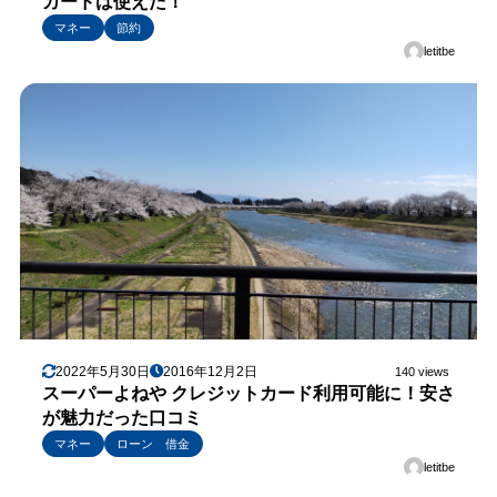
カードは使えた！
マネー
節約
letitbe
2022年5月30日
2016年12月2日
140 views
スーパーよねや クレジットカード利用可能に！安さ
が魅力だった口コミ
マネー
ローン 借金
letitbe