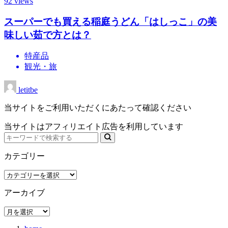
92 views
スーパーでも買える稲庭うどん「はしっこ」の美
味しい茹で方とは？
特産品
観光・旅
letitbe
当サイトをご利用いただくにあたって確認ください
当サイトはアフィリエイト広告を利用しています
カテゴリー
カ
テ
アーカイブ
ゴ
リ
ア
ー
ー