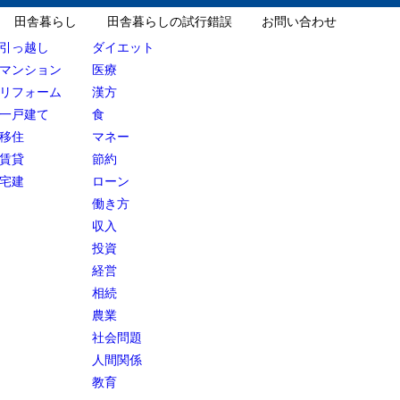
田舎暮らし
田舎暮らしの試行錯誤
お問い合わせ
引っ越し
ダイエット
マンション
医療
リフォーム
漢方
一戸建て
食
移住
マネー
賃貸
節約
宅建
ローン
働き方
収入
投資
経営
相続
農業
社会問題
人間関係
教育