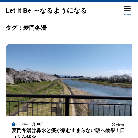
Let It Be ～なるようになる
MENU
タグ：麦門冬湯
2017年11月30日
66 views
麦門冬湯は鼻水と痰が絡む止まらない咳へ効果！口
コミを紹介