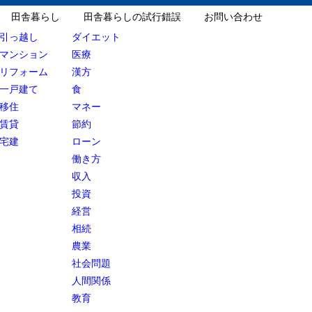
田舎暮らし
田舎暮らしの試行錯誤
お問い合わせ
引っ越し
ダイエット
マンション
医療
リフォーム
漢方
一戸建て
食
移住
マネー
賃貸
節約
宅建
ローン
働き方
収入
投資
経営
相続
農業
社会問題
人間関係
教育