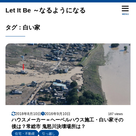
Let It Be ～なるようになる
MENU
タグ：白い家
2018年8月10日
2016年9月10日
187 views
ハウスメーカー＝ヘーベルハウス施工・白い家その
後は？常総市 鬼怒川決壊場所は？
住宅・不動産
引っ越し