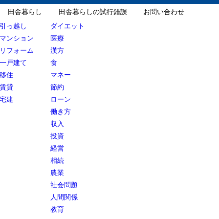
田舎暮らし
田舎暮らしの試行錯誤
お問い合わせ
引っ越し
ダイエット
マンション
医療
リフォーム
漢方
一戸建て
食
移住
マネー
賃貸
節約
宅建
ローン
働き方
収入
投資
経営
相続
農業
社会問題
人間関係
教育