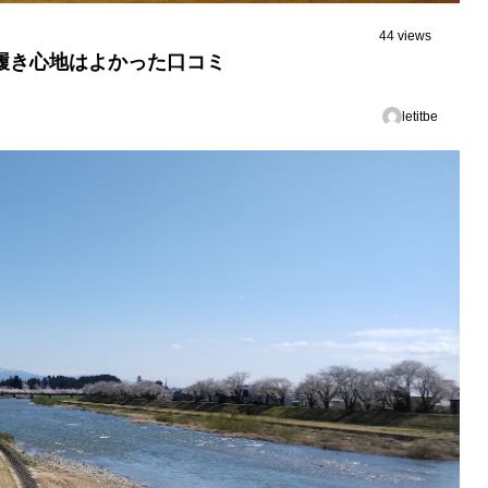
44 views
履き心地はよかった口コミ
letitbe