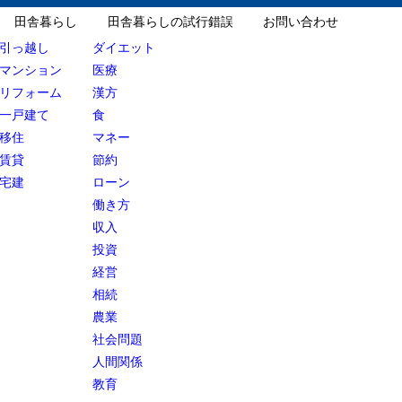
田舎暮らし
田舎暮らしの試行錯誤
お問い合わせ
引っ越し
ダイエット
マンション
医療
リフォーム
漢方
一戸建て
食
移住
マネー
賃貸
節約
宅建
ローン
働き方
収入
投資
経営
相続
農業
社会問題
人間関係
教育