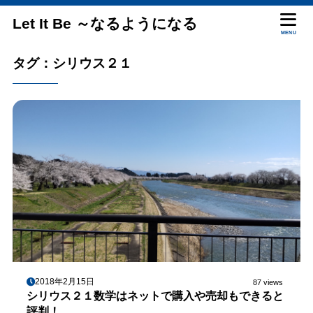
Let It Be ～なるようになる
MENU
タグ：シリウス２１
2018年2月15日
87 views
シリウス２１数学はネットで購入や売却もできると
評判！